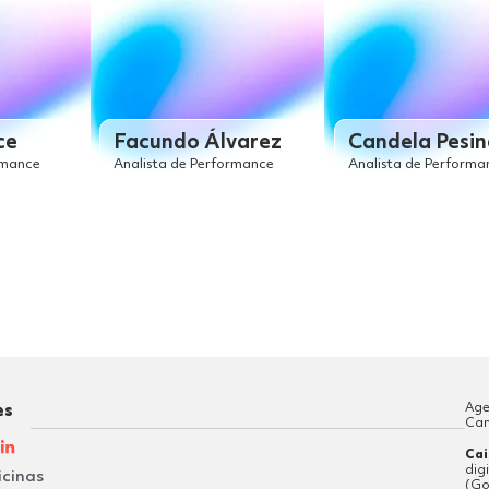
ce
Facundo Álvarez
Candela Pesin
rmance
Analista de Performance
Analista de Performa
Age
es
Can
Cai
dig
icinas
(Go