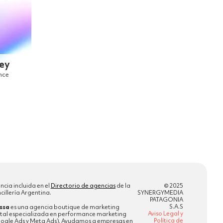
ey
nce
ncia incluida en el
Directorio de agencias
de la
© 2025
cillería Argentina.
SYNERGYMEDIA
PATAGONIA
S.A.S
ssa
es una agencia boutique de marketing
Aviso Legal y
ital especializada en performance marketing
Política de
ogle Ads y Meta Ads). Ayudamos a empresas en