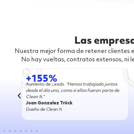
Las empresa
Nuestra mejor forma de retener clientes e
No hay vueltas, contratos extensos, ni 
35%
os trabajado juntos
Reducción CPA.
“Caissa transform
i ellos fueran parte de
publicidad con transparencia y f
constante”
Jaime
Over Option