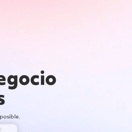
Tecnología
Testimonios
Blog
Carreras
egocio
s
posible.