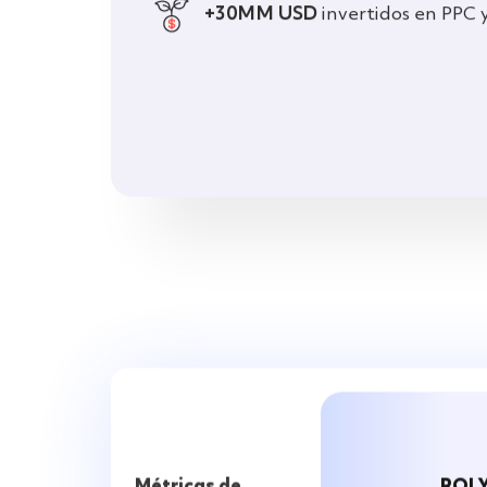
+30MM USD
invertidos en PPC 
ROI 
Métricas de