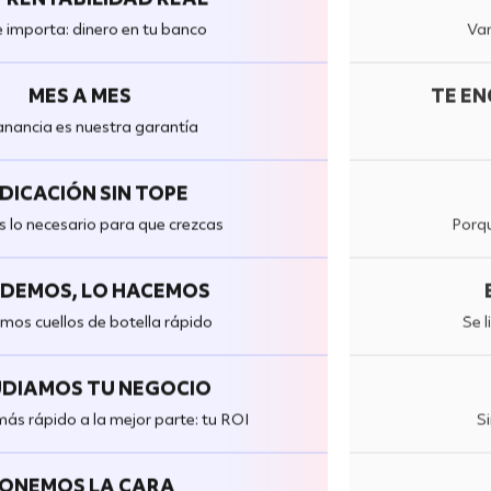
 importa: dinero en tu banco
Van
MES A MES
TE EN
anancia es nuestra garantía
DICACIÓN SIN TOPE
lo necesario para que crezcas
Porqu
ODEMOS, LO HACEMOS
mos cuellos de botella rápido
Se 
DIAMOS TU NEGOCIO
más rápido a la mejor parte: tu ROI
Si
ONEMOS LA CARA