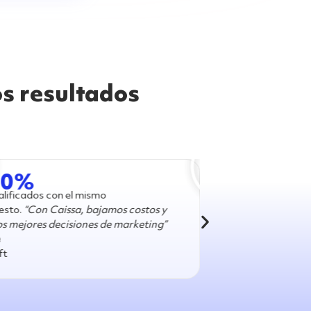
s resultados
+343%
De aumento en ventas.
“Caissa es un gran aliado
de nuestra empresa, que siempre está para
ayudar.”
Pamela
Co-Fundadora Espacio Casa