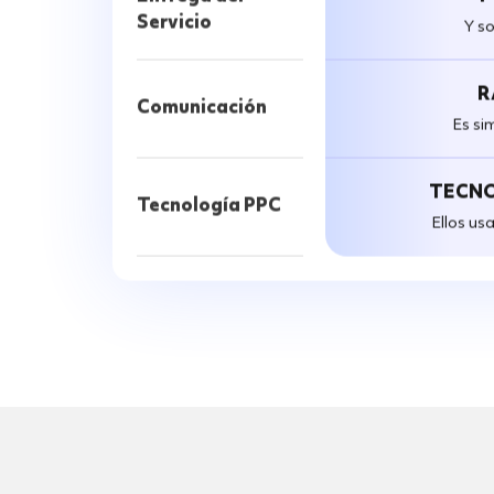
Y s
R
Comunicación
Es si
TECNO
Tecnología PPC
Ellos us