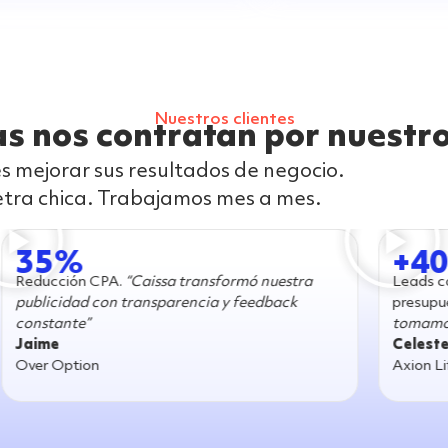
Nuestros clientes
s nos contratan por nuestro
s mejorar sus resultados de negocio.
letra chica. Trabajamos mes a mes.
+400%
ó nuestra
Leads calificados con el mismo
eedback
presupuesto.
“Con Caissa, bajamos costos y
tomamos mejores decisiones de marketing”
Celeste
Axion Lift