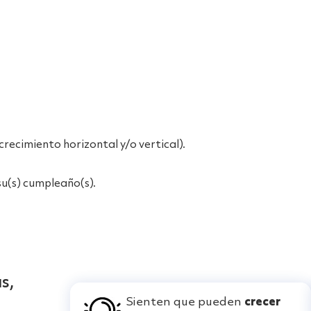
.
recimiento horizontal y/o vertical).
 su(s) cumpleaño(s).
s,
Sienten que pueden
crecer