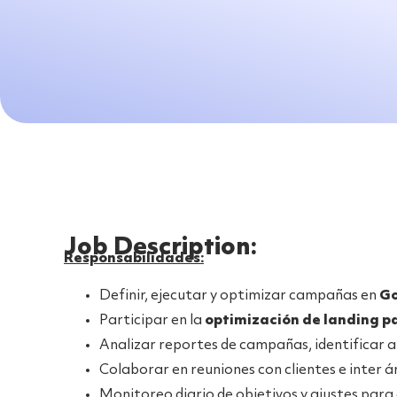
Job Description:
Responsabilidades:
Definir, ejecutar y optimizar campañas en
Go
Participar en la
optimización de landing p
Analizar reportes de campañas, identificar a
Colaborar en reuniones con clientes e inter á
Monitoreo diario de objetivos y ajustes para