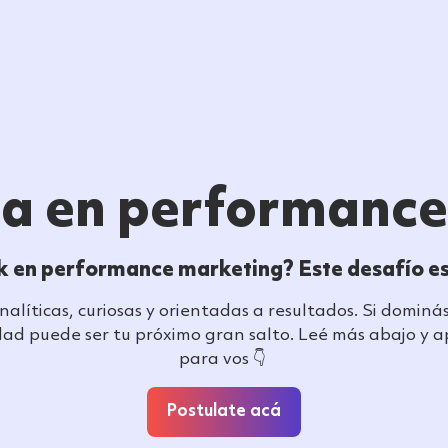
Nosotros
Servicios
Casos de estudio
ta en performanc
k en performance marketing? Este desafío es
líticas, curiosas y orientadas a resultados. Si domin
ad puede ser tu próximo gran salto. Leé más abajo y apl
para vos 👇
Postulate acá