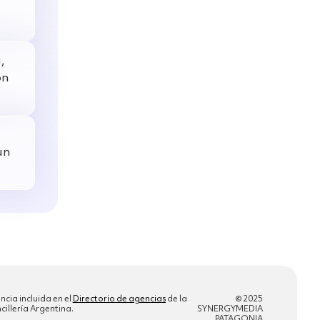
,
ón
un
ncia incluida en el
Directorio de agencias
de la
© 2025
cillería Argentina.
SYNERGYMEDIA
PATAGONIA