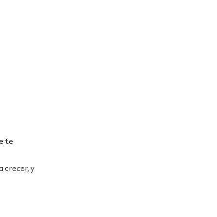
e te
 crecer, y