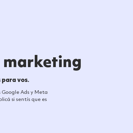
Tecnología
Testimonios
Blog
Carreras
e marketing
 para vos.
ás Google Ads y Meta
icá si sentís que es